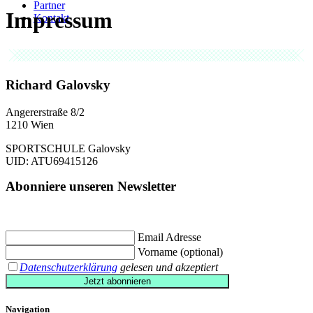
Partner
Impressum
Kontakt
Richard Galovsky
Angererstraße 8/2
1210 Wien
SPORTSCHULE Galovsky
UID: ATU69415126
Abonniere unseren Newsletter
Jetzt eintragen und
€ 10,- Gutschein
für die erste Buchung erhalten.
Email Adresse
Vorname (optional)
Datenschutzerklärung
gelesen und akzeptiert
Jetzt abonnieren
Navigation