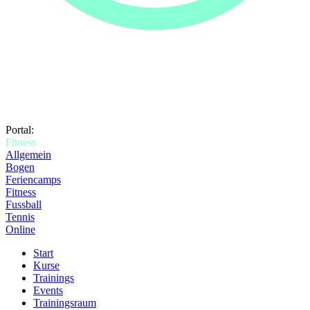
Portal:
Fitness
Allgemein
Bogen
Feriencamps
Fitness
Fussball
Tennis
Online
Start
Kurse
Trainings
Events
Trainingsraum